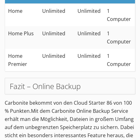
Home
Unlimited
Unlimited
1
5
Computer
D
Home Plus
Unlimited
Unlimited
1
9
Computer
D
Home
Unlimited
Unlimited
1
1
Premier
Computer
D
Fazit – Online Backup
Carbonite
bekommt von den
Cloud Starter
86
von
100
% Punkten.
Mit dem Carbonite Online Backup Service
erhält man die Möglichkeit, Dateien in großem Umfang
auf dem unbegrenzten Speicherplatz zu sichern. Dabei
sticht ein besonders interessantes Feature heraus, die