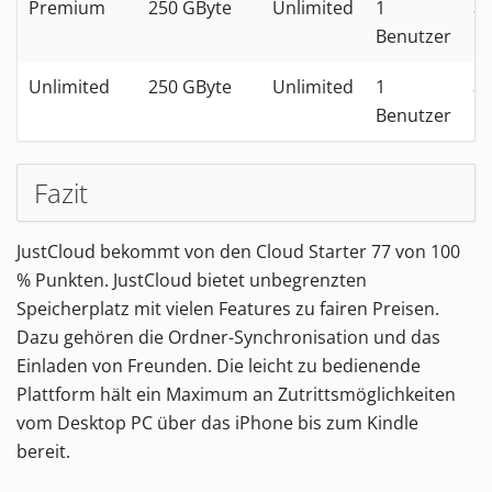
Premium
250 GByte
Unlimited
1
ab
Benutzer
E
Unlimited
250 GByte
Unlimited
1
ab
Benutzer
E
Fazit
JustCloud
bekommt von den
Cloud Starter
77
von
100
% Punkten.
JustCloud bietet unbegrenzten
Speicherplatz mit vielen Features zu fairen Preisen.
Dazu gehören die Ordner-Synchronisation und das
Einladen von Freunden. Die leicht zu bedienende
Plattform hält ein Maximum an Zutrittsmöglichkeiten
vom Desktop PC über das iPhone bis zum Kindle
bereit.