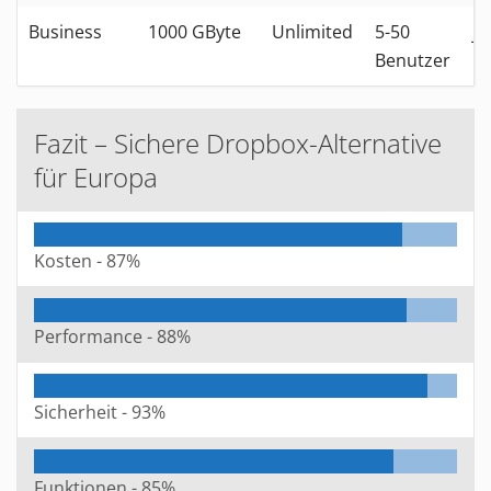
Business
1000 GByte
Unlimited
5-50
je
Benutzer
16
Fazit – Sichere Dropbox-Alternative
für Europa
Kosten -
87%
Performance -
88%
Sicherheit -
93%
Funktionen -
85%