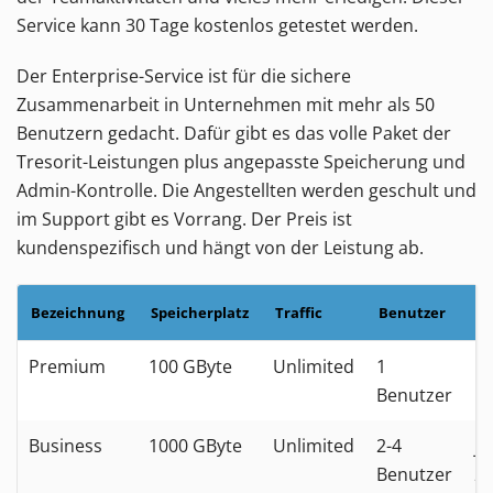
Service kann 30 Tage kostenlos getestet werden.
Der Enterprise-Service ist für die sichere
Zusammenarbeit in Unternehmen mit mehr als 50
Benutzern gedacht. Dafür gibt es das volle Paket der
Tresorit-Leistungen plus angepasste Speicherung und
Admin-Kontrolle. Die Angestellten werden geschult und
im Support gibt es Vorrang. Der Preis ist
kundenspezifisch und hängt von der Leistung ab.
Bezeichnung
Speicherplatz
Traffic
Benutzer
Pr
Premium
100 GByte
Unlimited
1
10
Benutzer
Business
1000 GByte
Unlimited
2-4
je
Benutzer
20