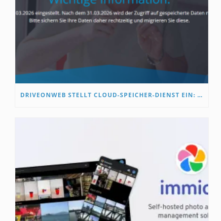
DRIVEONWEB STELLT CLOUD-SPEICHER-DIENST EIN: WAS NUTZER JETZT WISSEN MÜSSEN