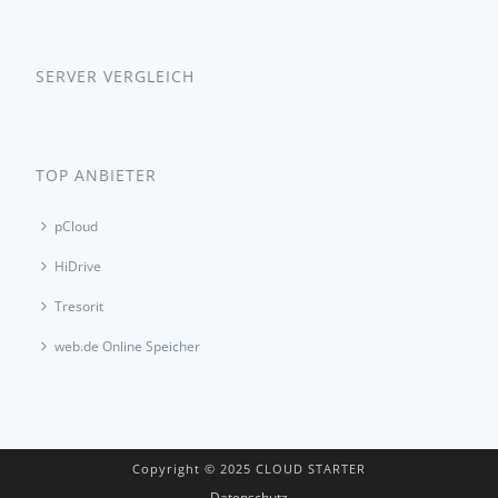
SERVER VERGLEICH
TOP ANBIETER
pCloud
HiDrive
Tresorit
web.de Online Speicher
Copyright © 2025 CLOUD STARTER
Datenschutz