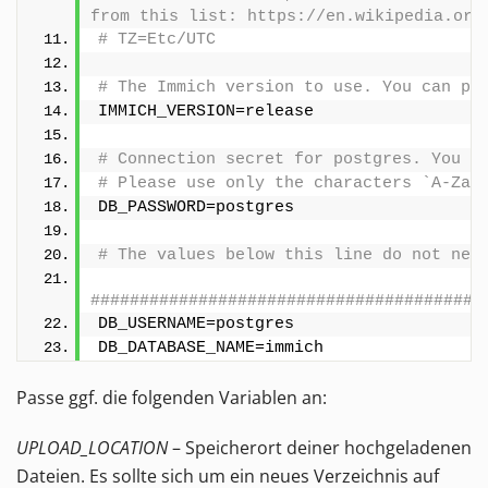
from this list: https://en.wikipedia.org
# TZ=Etc/UTC
# The Immich version to use. You can pi
IMMICH_VERSION=release
# Connection secret for postgres. You s
# Please use only the characters `A-Za-
DB_PASSWORD=postgres
# The values below this line do not nee
########################################
DB_USERNAME=postgres
DB_DATABASE_NAME=immich
Passe ggf. die folgenden Variablen an:
UPLOAD_LOCATION
– Speicherort deiner hochgeladenen
Dateien. Es sollte sich um ein neues Verzeichnis auf