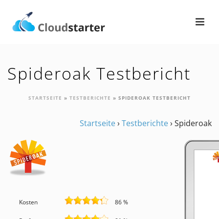
Spideroak Testbericht
STARTSEITE
»
TESTBERICHTE
»
SPIDEROAK TESTBERICHT
Startseite
›
Testberichte
›
Spideroak
Kosten
86 %