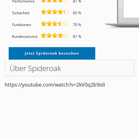
Performance
81 %
Sicherheit
85 %
Funktionen
70 %
Kundenservice
81 %
Jetzt Spideroak besuchen
Über Spideroak
https://youtube.com/watch?v=2kV0q2b9idI