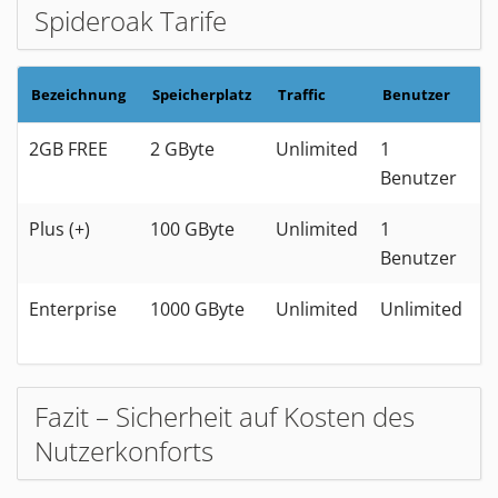
Spideroak Tarife
Bezeichnung
Speicherplatz
Traffic
Benutzer
P
2GB FREE
2 GByte
Unlimited
1
k
Benutzer
Plus (+)
100 GByte
Unlimited
1
1
Benutzer
D
Enterprise
1000 GByte
Unlimited
Unlimited
6
D
Fazit – Sicherheit auf Kosten des
Nutzerkonforts